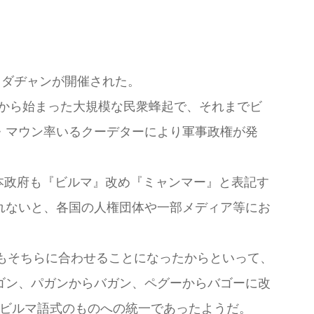
るダヂャンが開催された。
日から始まった大規模な民衆蜂起で、それまでビ
・マウン率いるクーデターにより軍事政権が発
、日本政府も『ビルマ』改め『ミャンマー』と表記す
れないと、各国の人権団体や一部メディア等にお
称もそちらに合わせることになったからといって、
ゴン、パガンからバガン、ペグーからバゴーに改
らビルマ語式のものへの統一であったようだ。