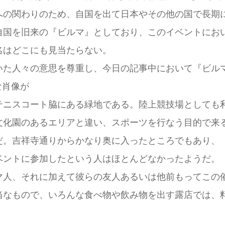
への関わりのため、自国を出て日本やその他の国で長期
自国を旧来の『ビルマ』としており、このイベントにお
名はどこにも見当たらない。
いた人々の意思を尊重し、今日の記事中において『ビル
テニスコート脇にある緑地である。陸上競技場としても
文化園のあるエリアと違い、スポーツを行なう目的で来
だ。吉祥寺通りからかなり奥に入ったところでもあり、
ベントに参加したという人はほとんどなかったようだ。
マ人、それに加えて彼らの友人あるいは他前もってこの
当なもので、いろんな食べ物や飲み物を出す露店では、