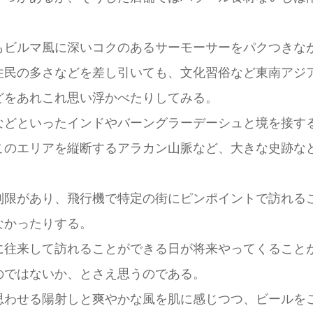
もビルマ風に深いコクのあるサーモーサーをパクつきな
住民の多さなどを差し引いても、文化習俗など東南アジ
どをあれこれ思い浮かべたりしてみる。
などといったインドやバーングラーデーシュと境を接す
このエリアを縦断するアラカン山脈など、大きな史跡な
制限があり、飛行機で特定の街にピンポイントで訪れる
なかったりする。
に往来して訪れることができる日が将来やってくること
のではないか、とさえ思うのである。
思わせる陽射しと爽やかな風を肌に感じつつ、ビールを