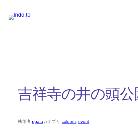
内
容
を
ス
キ
ッ
プ
吉祥寺の井の頭公
執筆者:
ogata
カテゴリ:
column
, 
event