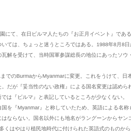
公園にて、在日ビルマ人たちの『お正月イベント』であ
いては、ちょっと迷うところではある。1988年8月8
の瓦解を受けて、当時国軍参謀総長の地位にあったソウ
れまでのBurmaからMyanmarに変更。これをうけて
た。だが『妥当性のない政権』による国名変更は認めら
本語では『ビルマ』と表記しているところが少なくない。
国を『Myanmar』と称していたため、英語による名
にはならない。国名以外にも地名がラングーンからヤン
た。多くはやはり植民地時代に付けられた英語式のものか