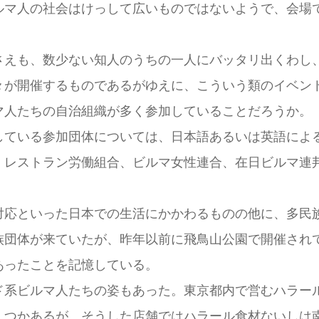
ルマ人の社会はけっして広いものではないようで、会場
さえも、数少ない知人のうちの一人にバッタリ出くわし
々が開催するものであるがゆえに、こういう類のイベン
マ人たちの自治組織が多く参加していることだろうか。
している参加団体については、日本語あるいは英語によ
ラン労働組合、ビルマ女性連合、在日ビルマ連邦少数民族協議会
対応といった日本での生活にかかわるものの他に、多民
族団体が来ていたが、昨年以前に飛鳥山公園で開催され
あったことを記憶している。
ド系ビルマ人たちの姿もあった。東京都内で営むハラー
くつかあるが、そうした店舗ではハラール食材ないしは