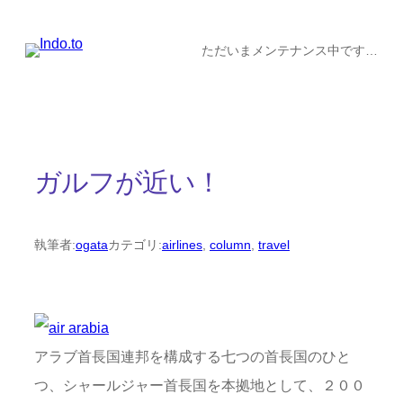
内
容
ただいまメンテナンス中です…
を
ス
キ
ッ
ガルフが近い！
プ
執筆者:
ogata
カテゴリ:
airlines
, 
column
, 
travel
アラブ首長国連邦を構成する七つの首長国のひと
つ、シャールジャー首長国を本拠地として、２００