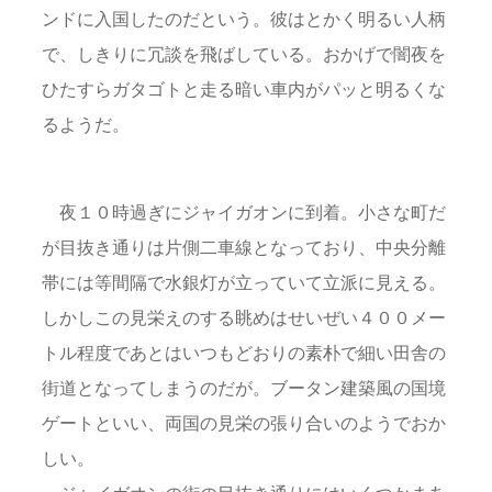
ンドに入国したのだという。彼はとかく明るい人柄
で、しきりに冗談を飛ばしている。おかげで闇夜を
ひたすらガタゴトと走る暗い車内がパッと明るくな
るようだ。
夜１０時過ぎにジャイガオンに到着。小さな町だ
が目抜き通りは片側二車線となっており、中央分離
帯には等間隔で水銀灯が立っていて立派に見える。
しかしこの見栄えのする眺めはせいぜい４００メー
トル程度であとはいつもどおりの素朴で細い田舎の
街道となってしまうのだが。ブータン建築風の国境
ゲートといい、両国の見栄の張り合いのようでおか
しい。