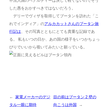
不法入国のペナルティーは決して軽くないのでそう
した愚をおかすべきではないだろう。
デリーでヴィザを取得してブータンを訪れた「こ
れでインディア」の
アルカカットさんのブータン旅
行記は
、その写真とともにとても貴重な記録であ
る。 私もいつの日か、あの国の様子をいつかちょっ
ぴりでいいから覗いてみたいと願っている。
←
家電メーカーのデジ
目の前はブータン 2 壁の
タル一眼に期待
向こうは外国
→