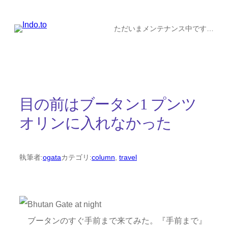
内
容
ただいまメンテナンス中です…
を
ス
キ
ッ
目の前はブータン1 プンツ
プ
オリンに入れなかった
執筆者:
ogata
カテゴリ:
column
, 
travel
ブータンのすぐ手前まで来てみた。『手前まで』