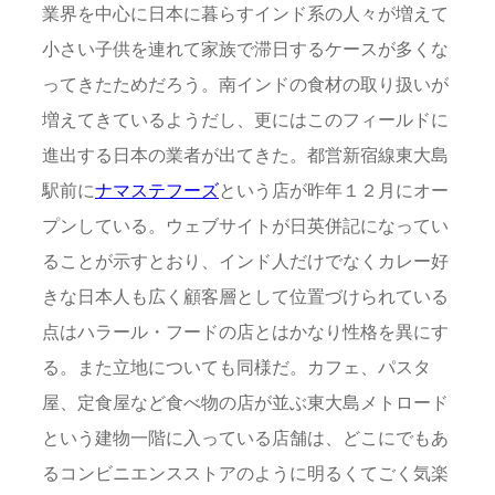
業界を中心に日本に暮らすインド系の人々が増えて
小さい子供を連れて家族で滞日するケースが多くな
ってきたためだろう。南インドの食材の取り扱いが
増えてきているようだし、更にはこのフィールドに
進出する日本の業者が出てきた。都営新宿線東大島
駅前に
ナマステフーズ
という店が昨年１２月にオー
プンしている。ウェブサイトが日英併記になってい
ることが示すとおり、インド人だけでなくカレー好
きな日本人も広く顧客層として位置づけられている
点はハラール・フードの店とはかなり性格を異にす
る。また立地についても同様だ。カフェ、パスタ
屋、定食屋など食べ物の店が並ぶ東大島メトロード
という建物一階に入っている店舗は、どこにでもあ
るコンビニエンスストアのように明るくてごく気楽