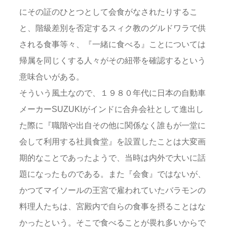
にその証のひとつとして会食がなされたりするこ
と、階級差別を否定するスィク教のグルドワラで供
される食事等々、『一緒に食べる』ことについては
帰属を同じくする人々がその紐帯を確認するという
意味合いがある。
そういう風土なので、１９８０年代に日本の自動車
メーカーSUZUKIがインドに合弁会社として進出し
た際に『職階や出自その他に関係なく誰もが一堂に
会して利用する社員食堂』を設置したことは大変画
期的なことであったようで、当時は内外で大いに話
題になったものである。また『会食』ではないが、
かつてマイソールの王宮で雇われていたバラモンの
料理人たちは、宮殿内で自らの食事を摂ることはな
かったという。そこで食べることが畏れ多いからで