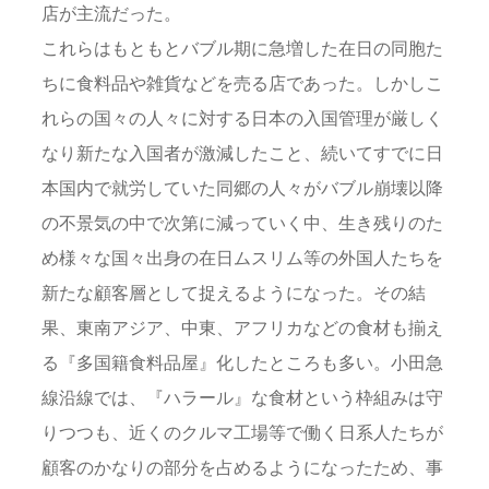
店が主流だった。
これらはもともとバブル期に急増した在日の同胞た
ちに食料品や雑貨などを売る店であった。しかしこ
れらの国々の人々に対する日本の入国管理が厳しく
なり新たな入国者が激減したこと、続いてすでに日
本国内で就労していた同郷の人々がバブル崩壊以降
の不景気の中で次第に減っていく中、生き残りのた
め様々な国々出身の在日ムスリム等の外国人たちを
新たな顧客層として捉えるようになった。その結
果、東南アジア、中東、アフリカなどの食材も揃え
る『多国籍食料品屋』化したところも多い。小田急
線沿線では、『ハラール』な食材という枠組みは守
りつつも、近くのクルマ工場等で働く日系人たちが
顧客のかなりの部分を占めるようになったため、事