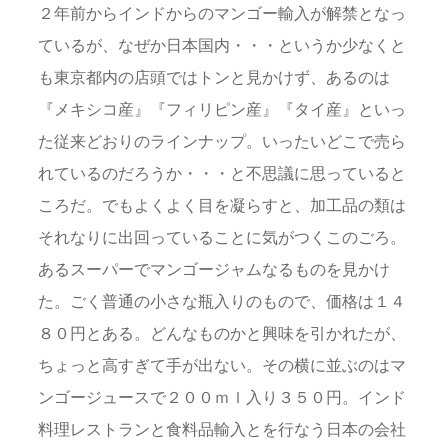
２年前からインドからのマンゴー輸入が解禁となっ
ているが、なぜか日本国内・・・というか少なくと
も東京都内の店頭ではトンと見かけず、あるのは
『メキシコ産』『フィリピン産』『タイ産』といっ
た従来どおりのラインナップ。いったいどこで売ら
れているのだろうか・・・と不思議に思っていると
ころだ。でもよくよく目を凝らすと、加工品の類は
それなりに出回っていることに気がつくこのごろ。
あるスーパーでマンゴージャムなるものを見かけ
た。ごく普通の小さな瓶入りのもので、価格は１４
８０円とある。どんなものかと興味を引かれたが、
ちょっと高すぎて手が出ない。その横に並ぶのはマ
ンゴージュースで２００ｍｌ入り３５０円。インド
料理レストランと食料品輸入とを行なう日本の会社