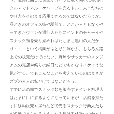
クルマでドネル・ケバーブを売るトルコ人？たちの
やり方をそのまま応用できるのではないだろうか。
昼どきのオフィス街や駅前で、どこからともなくや
ってきたヴァンが通行人たちにインドのチャーイや
スナック類を売り始めればたちまち黒山の人だか
り・・・という構図がふと頭に浮かぶ。もちろん路
上での販売だけではない。野球やサッカーのスタジ
アムの売店や祭りの縁日などでもかなりイケそうな
気がする。でもこんなことを考えているのはまさか
ズブの素人の私だけではないだろう。
すでに店の前でスナック類を販売するインド料理店
はたまに目にするようになっているが、店舗を持た
ずに移動販売や屋台などで売るスナック行商人たち
が各地で見られるようになる日は案外近いのかもし