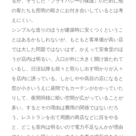
るが、そうした『プライバシーの保護』のために他
の客たちも照明の暗さにお付き合いしているとは考
えにくい。
シンプルな造りのほうが建築時に安くつくというこ
とはあるかもしれないが、もともと客単価が高い店
では大した問題ではないはず。かえって安食堂のほ
うが店内は明るい。入口が外に大きく開け放たれて
いるし、日没以降も煌々と照らし出す明かりが人々
を店内に誘っている。しかしやや高目の店になると
窓が小さいうえに昼間でもカーテンがかかっていた
りして、夜間同様に暗い空間が広がっていることが
多い。するとその理由は費用の関係ではないだろ
う。レストランを出て周囲の商店などに目をやる
と、どこも室内は明るいので電力不足なんかが理由