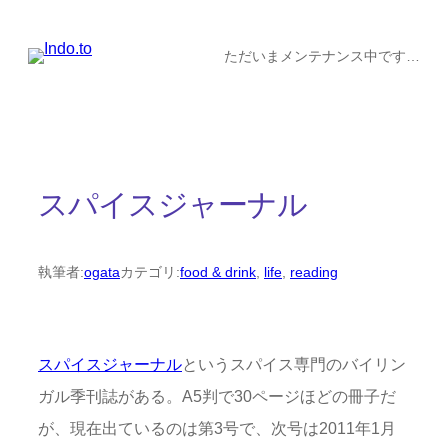
内
容
ただいまメンテナンス中です…
を
ス
キ
ッ
スパイスジャーナル
プ
執筆者:
ogata
カテゴリ:
food & drink
, 
life
, 
reading
スパイスジャーナル
というスパイス専門のバイリン
ガル季刊誌がある。A5判で30ページほどの冊子だ
が、現在出ているのは第3号で、次号は2011年1月