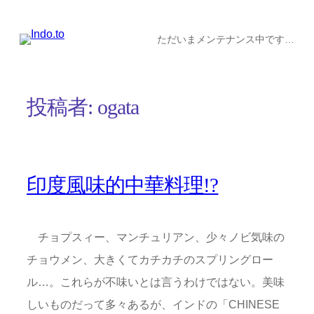
内
容
ただいまメンテナンス中です…
を
ス
投稿者:
ogata
キ
ッ
プ
印度風味的中華料理!?
チョプスィー、マンチュリアン、少々ノビ気味の
チョウメン、大きくてカチカチのスプリングロー
ル…。これらが不味いとは言うわけではない。美味
しいものだって多々あるが、インドの「CHINESE