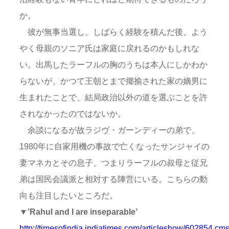
か。
彼が無事当選し、しばらく経験を積んだ後、よう
やく母親のソニア氏は家庭に戻れるのかもしれな
い。出馬したラーフルの胸のうちは本人にしかわか
らないが、かつて王朝とまで揶揄された家の嫡男に
生まれたことで、結局政治以外の道を選ぶことを許
されなかったのではないか。
余談になるが故ラジヴ・ガーンディーの弟で、
1980年に自家用機の事故で亡くなったサンジャイの
妻マネカとその息子、つまりラーフルの叔母と従兄
弟は国民会議派と相対する陣営にいる。こちらの動
向も注目したいところだ。
▼’Rahul and I are inseparable’
http://timesofindia.indiatimes.com/articleshow/602854.cm