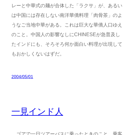
レーと中華式の麺が合体した「ラクサ」が、あるい
は中国には存在しない南洋華僑料理「肉骨茶」のよ
うなご当地中華がある。これは巨大な華僑人口ゆえ
のこと。中国人の影響なしにCHINESEが急普及し
たインドにも、そろそろ何か面白い料理が出現して
もおかしくないはずだ。
2004/05/01
一見インド人
ゴアで一日ツアーバスに乗ったときのこと。乗客