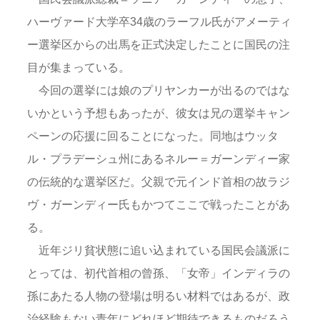
ハーヴァード大学卒34歳のラーフル氏がアメーティ
ー選挙区からの出馬を正式決定したことに国民の注
目が集まっている。
今回の選挙には娘のプリヤンカーが出るのではな
いかという予想もあったが、彼女は兄の選挙キャン
ペーンの応援に回ることになった。同地はウッタ
ル・プラデーシュ州にあるネルー＝ガーンディー家
の伝統的な選挙区だ。父親で元インド首相の故ラジ
ヴ・ガーンディー氏もかつてここで戦ったことがあ
る。
近年ジリ貧状態に追い込まれている国民会議派に
とっては、初代首相の曾孫、「女帝」インディラの
孫にあたる人物の登場は明るい材料ではあるが、政
治経験もない青年にどれほど期待できるものだろう