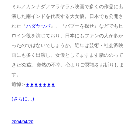
ミル／カンナダ／マラヤラム映画で多くの作品に出
演した南インドを代表する大女優。日本でも公開さ
れた『
パダヤッパ
』、『バブーを探せ』などでもヒ
ロイン役を演じており、日本にもファンの人が多か
ったのではないでしょうか。近年は芸術・社会派映
画にも多く出演し、女優としてますます脂ののって
きた32歳。突然の不幸、心よりご冥福をお祈りしま
す。
追悼＞
●
●
●
●
●
●
●
(さらに…)
2004/04/20