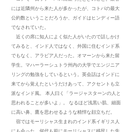
には近隣州から来た人が多かったが、コトバの最大
公約数ということだろうか、ガイドはヒンディー語
でなされていた。
近くの席に知人によく似た人がいたので話しかけ
てみると、インド人ではなく、外国に住むインド系
でもなく、アラビア人だった。オマーンから来た留
学生。マハーラーシュトラ州内の大学でエンジニア
リングの勉強をしているという。英会話はインドに
来てから覚えたというだけあって、アクセントも立
派なインド風。 本人曰く「ラージャスターンの人と
思われることが多いよ」。 なるほど浅黒い肌、細面
に高い鼻、鷹を思わせるような精悍な顔立ちだ。
宿ではモーリシャス生まれのインド系イギリス人
にも会った。何代も前にモーリシャスに移民した先