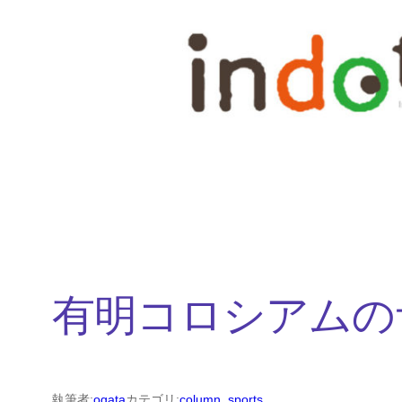
内
容
を
ス
キ
ッ
プ
有明コロシアムの
執筆者:
ogata
カテゴリ:
column
, 
sports