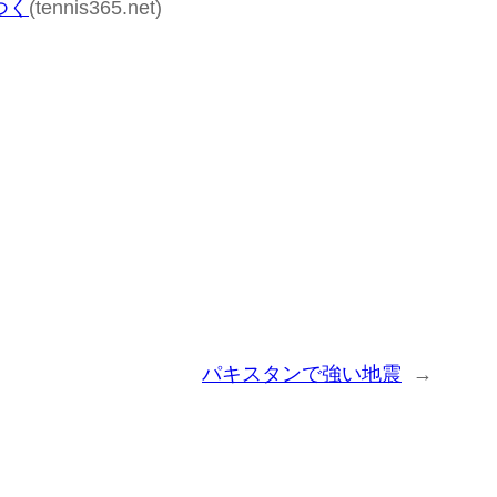
つく
(tennis365.net)
パキスタンで強い地震
→