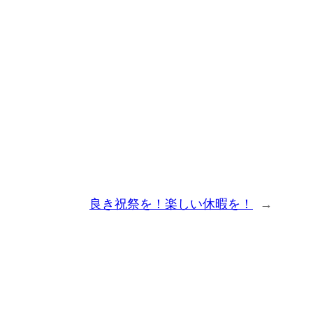
良き祝祭を！楽しい休暇を！
→