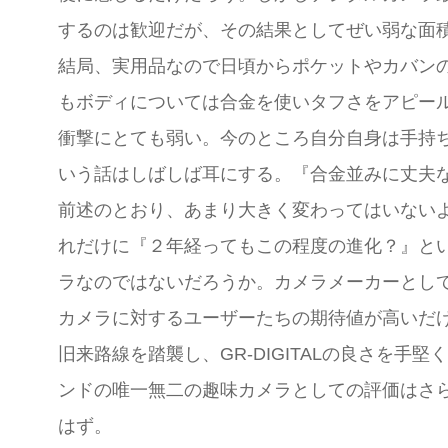
するのは歓迎だが、その結果としてぜい弱な面
結局、実用品なので日頃からポケットやカバン
もボディについては合金を使いタフさをアピー
衝撃にとても弱い。今のところ自分自身は手持
いう話はしばしば耳にする。『合金並みに丈夫
前述のとおり、あまり大きく変わってはいない
れだけに『２年経ってもこの程度の進化？』と
ラなのではないだろうか。カメラメーカーとし
カメラに対するユーザーたちの期待値が高いだ
旧来路線を踏襲し、GR-DIGITALの良さを
ンドの唯一無二の趣味カメラとしての評価はさ
はず。