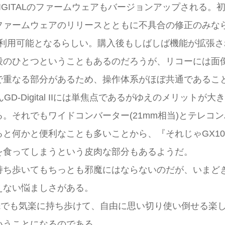
IGITALのファームウェアもバージョンアップされる
ファームウェアのリリースとともに不具合の修正のみな
能の一部が利用可能となるらしい。購入後もしばしば機能が
段のひとつということもあるのだろうが、リコーには面
重なる部分があるため、操作体系がほぼ共通であることに
D-Digital IIには単焦点であるがゆえのメリットが
それでもワイドコンバーター(21mm相当)とテレコンバ
と何かと便利なことも多いことから、『それじゃGX1
を食ってしまうという皮肉な部分もあるようだ。
持ち歩いてもちっとも邪魔にはならないのだが、いまど
えない悩ましさがある。
も旅先でも気楽に持ち歩けて、自由に思い切り使い倒せる楽しいカ
いうことになるのである。