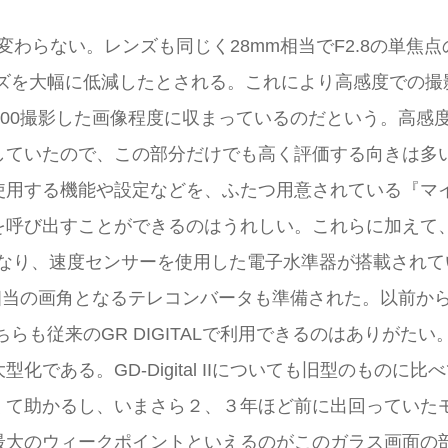
ほとんど変わらない。レンズも同じく28mm相当でF2.8の
がノイズを大幅に低減したとされる。これにより高感度での
SO100撮影した画像程度に収まっているのだという。高
していたので、この部分だけでも高く評価する向きは多
使用する機能や設定などを、ふたつ用意されている『マ
呼び出すことができるのはうれしい。これらに加えて、R
になり、速度センサーを使用した電子水準器が搭載されて
相当の画角となるテレコンバータも準備された。以前から
も従来のGR DIGITALで利用できるのはありがたい
ある。GD-Digital IIについても旧型のものに比べ
て助かるし、いまさら２、３年ほど前に出回っていたモ
最大のウィークポイントといえるのがこのガラス画面の