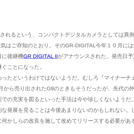
上販売されるという、コンパクトデジタルカメラとしては
気はご存知のとおり。そのGR-DIGITAL今年１０月
日に後継機
GR DIGITAL II
がアナウンスされた。発売日予
継ぐことになった。
わったというわけではないようだ。むしろ『マイナーチ
、今年９月から売り出されたG9のときもそうだったが、先
面での充実を図るといった手法は今や珍しくないようだ
的な発展を見ることは今後あまりないのかもしれない。
に何かしらの改良を施して改めてリリースする必要があ