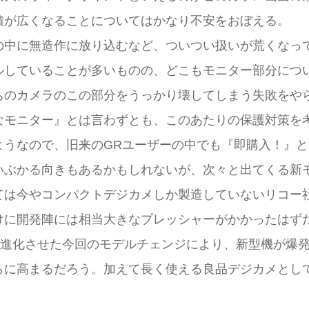
積が広くなることについてはかなり不安をおぼえる。
の中に無造作に放り込むなど、ついつい扱いが荒くなっ
ルしていることが多いものの、どこもモニター部分につ
ちのカメラのこの部分をうっかり壊してしまう失敗をや
なモニター』とは言わずとも、このあたりの保護対策を
ようなので、旧来のGRユーザーの中でも『即購入！』
いぶかる向きもあるかもしれないが、次々と出てくる新
ては今やコンパクトデジカメしか製造していないリコー
けに開発陣には相当大きなプレッシャーがかかったはず
手堅く進化させた今回のモデルチェンジにより、新型機が
らに高まるだろう。加えて長く使える良品デジカメとし