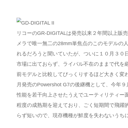
リコーのGR-DIGITALは発売以来２年間以
メラで唯一無二の28mm単焦点のこのモデルの人
れるだろうと聞いていたが、ついに１０月３０
市場に出ておらず、ライバル不在のままで代を
前モデルと比較してびっくりするほど大きく変
月発売のPowershot G7の後継機として
性能を若干向上させたうえでユーティリティー
程度の成熟期を迎えており、ごく短期間で飛躍
らず短いので、現存機種が鮮度を失わないうち