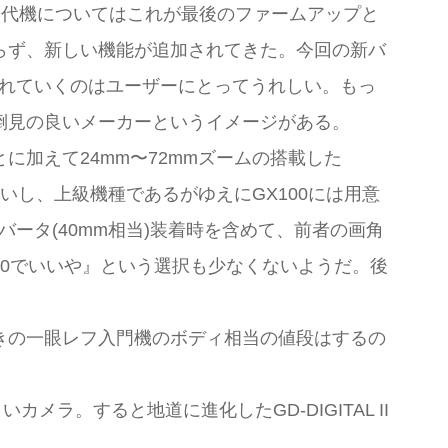
。初代機についてはこれが最後のファームアップと
らず、新しい機能が追加されてきた。今回の新バ
拡張されていくのはユーザーにとってうれしい。もっ
倒見の良いメーカーというイメージがある。
加えて24mm〜72mmズームの搭載した
大きいし、上級機種であるがゆえにGX100には用意
ータ(40mm相当)装着時を含めて、前者の画角
00でいいや』という選択も少なくないようだ。後
きの一眼レフ入門機のボディ相当の値段はするの
メラ。すると地道に進化したGD-DIGITAL II