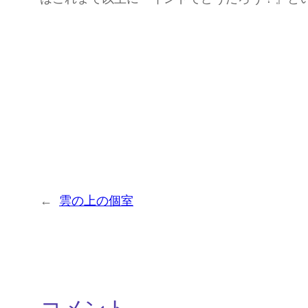
←
雲の上の個室