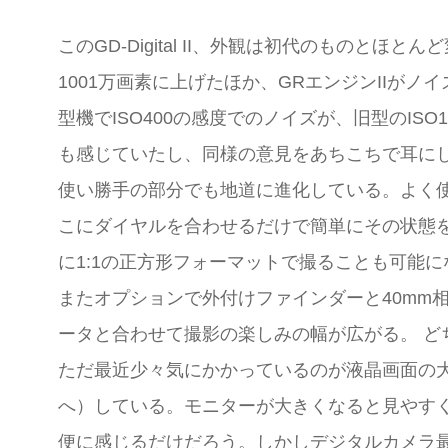
このGD-Digital II、外観は初代のものと
1001万画素に上げたほか、GRエンジンII
型機でISO400の感度でのノイズが、旧型のI
も感じていたし、同様の意見をあちこちで耳に
使い勝手の部分でも地道に進化している。よく
こにダイヤルを合わせるだけで簡単にその状態を
に1:1の正方形フォーマットで撮ることも可能
またオプションで外付けファインダーと40mm
ータと合わせて撮影の楽しみの幅が広がる。 どちら
ただ最近少々気にかかっているのが液晶画面の大型化で
へ）している。モニターが大きくなると見やすく
便に感じるだけだろう。しかしデジタルカメラ