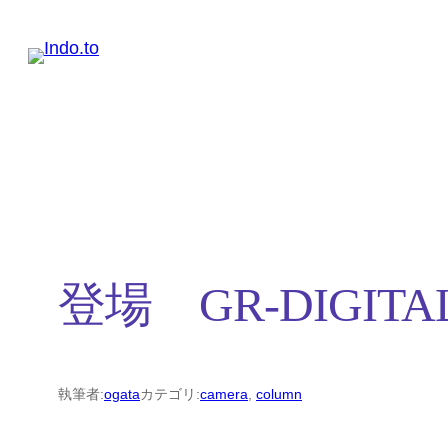
内
容
を
ス
キ
ッ
プ
登場 GR-DIGITAL 
執筆者:
ogata
カテゴリ:
camera
, 
column