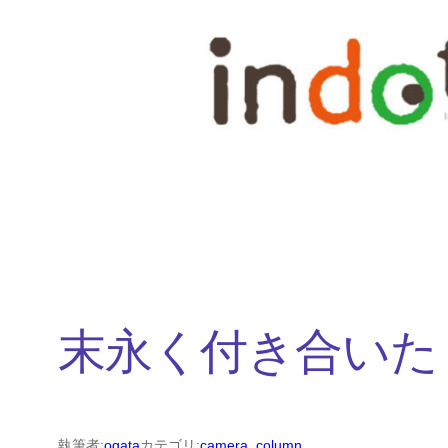
内
容
を
ス
キ
ッ
プ
末永く付き合いた
執筆者:
ogata
カテゴリ:
camera
, 
column