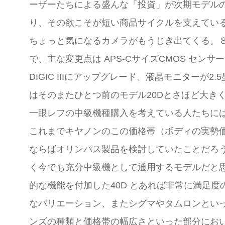
ーザーたちによる盛んな「投資」が次期モデル
り、その欲こそが短い商品サイクルを支えてい
ちょっと気になるカメラがもうじき出てくる。
で、主な変更点は APS-CサイズCMOS センサー
DIGIC IIIにアップグレード、液晶モニターが
はそのまたひとつ前のモデル20Dとさほど大き
一眼レフの中級機種購入を考えている人たちに
これまでキヤノンのこの価格帯（ボディの実勢
ならばオリンパス製品を検討していたことだろう。
く今でも充分中級機として通用するモデルだと思
的な機能を付加した40D とあれば非常に満足
なバリエーション、またシグマやタムロンとい
ンズの種類と価格帯の幅広さといった部分にお