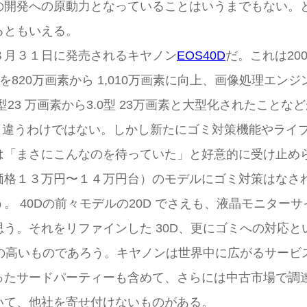
の開発への原動力となっていることはいうまでもない。
るともいえる。
８月３１日に発売されるキヤノン
EOS40D
だ。これは200
を820万画素から 1,010万画素に向上、画像処理エンジン
2.5型23 万画素から3.0型 23万画素と大型化されたこ
く違うわけではない。しかし新たにゴミ対策機能やライ
は「まさにこんなのを待っていた」と好意的に受け止め
価格１３万円〜１４万円台）のモデルにゴミ対策はなさ
 40Dの前々モデルの20D でさえも、液晶モニターサ
う。それをリファインした 30D、更にゴミへの対応
度の高いものであろう。キヤノンは世界中に広がるサー
ったサードパーティーも含めて、さらには中古市場で調
いて、他社を寄せ付けないものがある。