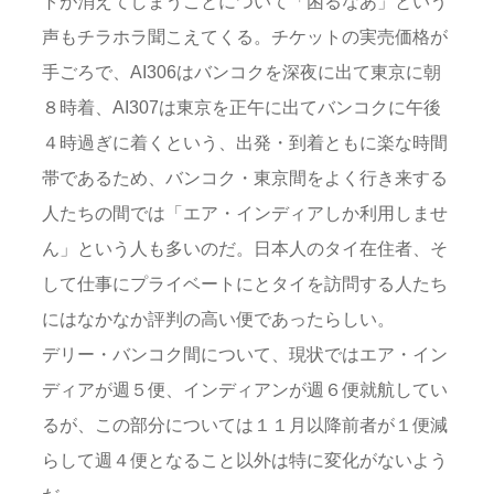
トが消えてしまうことについて「困るなあ」という
声もチラホラ聞こえてくる。チケットの実売価格が
手ごろで、AI306はバンコクを深夜に出て東京に朝
８時着、AI307は東京を正午に出てバンコクに午後
４時過ぎに着くという、出発・到着ともに楽な時間
帯であるため、バンコク・東京間をよく行き来する
人たちの間では「エア・インディアしか利用しませ
ん」という人も多いのだ。日本人のタイ在住者、そ
して仕事にプライベートにとタイを訪問する人たち
にはなかなか評判の高い便であったらしい。
デリー・バンコク間について、現状ではエア・イン
ディアが週５便、インディアンが週６便就航してい
るが、この部分については１１月以降前者が１便減
らして週４便となること以外は特に変化がないよう