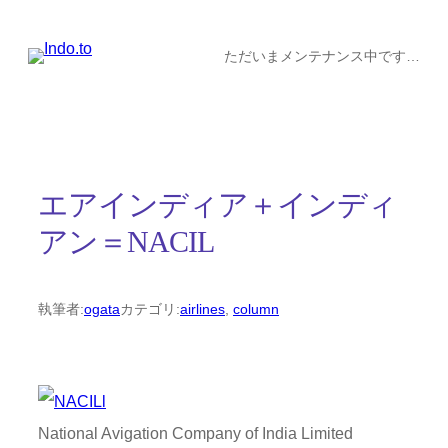
内
容
ただいまメンテナンス中です…
を
ス
キ
ッ
エアインディア＋インディ
プ
アン＝NACIL
執筆者:
ogata
カテゴリ:
airlines
, 
column
National Avigation Company of India Limited