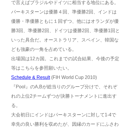
で言えばブラジルやドイツに相当する地位にある。
パーキスターンは優勝４回、準優勝2回、インドは
優勝・準優勝ともに１回ずつ、他にはオランダが優
勝3回、準優勝2回、ドイツは優勝2回、準優勝1回と
いった具合だ。オーストラリア、スペイン、韓国な
ども強豪の一角を占めている。
出場国は12カ国。これまでの試合結果、今後の予定
等はこちらを参照願いたい。
Schedule & Result
(FIH World Cup 2010)
『Pool』のA,Bが総当りのグループ分けで、それぞ
れの上位2チームずつが決勝トーナメントに進出す
る。
大会初日にインドはパーキスターンに対して1-4で
幸先の良い勝利を収めたが、因縁のカードにふさわ