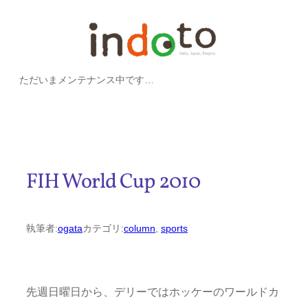
内
容
を
ただいまメンテナンス中です…
ス
キ
ッ
プ
FIH World Cup 2010
執筆者:
ogata
カテゴリ:
column
, 
sports
先週日曜日から、デリーではホッケーのワールドカ