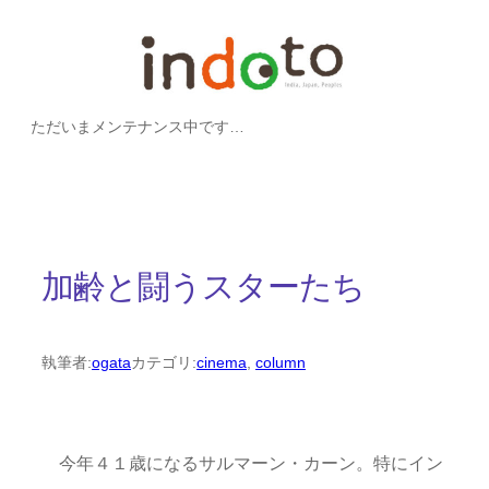
内
容
を
ただいまメンテナンス中です…
ス
キ
ッ
プ
加齢と闘うスターたち
執筆者:
ogata
カテゴリ:
cinema
, 
column
今年４１歳になるサルマーン・カーン。特にイン