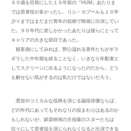
５０歳を目前にした１５年前の『HUM』あたりま
では若者役が多かったし、リシ・カプールも１０年
少々まではまだまだ青年の役柄で映画に出演してい
た。９０年代に差しかかったあたりは彼らにとって
キャリアの大きな節目であった。
観客側にしてみれば、野心溢れる青年たちがギラ
ギラした中年期を経ることなく、いきなり年配者と
してスクリーンに出るようになったのだから、どう
も解せない気がするのは私だけではないだろう。
悪役やコミカルな役柄を演じる脇役俳優ならば、
どの年代にあってもそれなりの役まわりはあるのか
もしれないが、娯楽映画の主役級のスターたちは
往々にして若者役を演じられなくなると出演できる