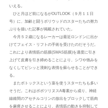
いえる。
ひと月ほど前になるがOUTLOOK（９月１１日
号）に、加齢と闘うボリウッドのスターたちの努力
ぶりを描いた記事が掲載されていた。
今月５２歳になるレーカーは最近ロンドンに出か
けてフェイス・リフトの手術を受けたのだそうだ。
これにより表情筋の筋膜(SMAS筋膜)を適度に引き
上げて皮膚を引き締めることにより、シワや弛みを
なくしてピシッと溌剌な表情を蘇らせることができ
る。
またボトックスという薬を使うスターたちも多い
そうだ。これはボボツリヌスA毒素から成り、神経
線維間のアセチルコリンの放出をブロックして筋肉
を麻痺させることにより、表情筋の動きを抑制して