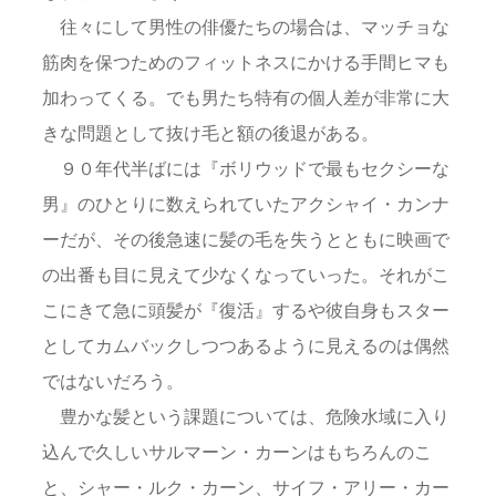
往々にして男性の俳優たちの場合は、マッチョな
筋肉を保つためのフィットネスにかける手間ヒマも
加わってくる。でも男たち特有の個人差が非常に大
きな問題として抜け毛と額の後退がある。
９０年代半ばには『ボリウッドで最もセクシーな
男』のひとりに数えられていたアクシャイ・カンナ
ーだが、その後急速に髪の毛を失うとともに映画で
の出番も目に見えて少なくなっていった。それがこ
こにきて急に頭髪が『復活』するや彼自身もスター
としてカムバックしつつあるように見えるのは偶然
ではないだろう。
豊かな髪という課題については、危険水域に入り
込んで久しいサルマーン・カーンはもちろんのこ
と、シャー・ルク・カーン、サイフ・アリー・カー