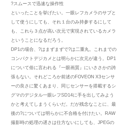
?スムースで迅速な操作性
といったことを挙げたい。一眼レフカメラのサブと
して使うにしても、それ１台のみ持参するにして
も、これら３点が高い次元で実現されているカメラ
ということになるだろう。
DP1の場合、?はまずまずで?は二重丸。これまでの
コンパクトデジカメとは明らかに次元が違う。DP1
について俗に言われる『一眼画質』にいささかの誇
張もない。それどころか前述のFOVEON X3センサ
ーの良さに驚くあまり、同じセンサーを搭載するシ
グマのデジタル一眼レフSD14に手を出してみよう
かと考えてしまうくらいだ。だが残念なことに、最
後の?については明らかに不合格を付けたい。RAW
撮影時の処理の遅さは仕方ないにしても、JPEGの