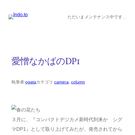
内
容
ただいまメンテナンス中です…
を
ス
キ
ッ
愛憎なかばのDP1
プ
執筆者:
ogata
カテゴリ:
camera
, 
column
３月に、『コンパクトデジカメ新時代到来か シグ
マDP1』として取り上げてみたが、発売されてから