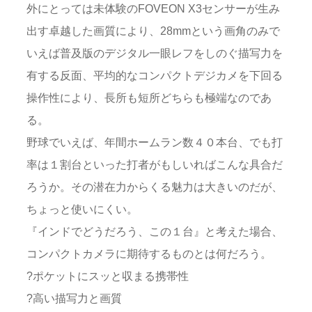
外にとっては未体験のFOVEON X3センサーが生み
出す卓越した画質により、28mmという画角のみで
いえば普及版のデジタル一眼レフをしのぐ描写力を
有する反面、平均的なコンパクトデジカメを下回る
操作性により、長所も短所どちらも極端なのであ
る。
野球でいえば、年間ホームラン数４０本台、でも打
率は１割台といった打者がもしいればこんな具合だ
ろうか。その潜在力からくる魅力は大きいのだが、
ちょっと使いにくい。
『インドでどうだろう、この１台』と考えた場合、
コンパクトカメラに期待するものとは何だろう。
?ポケットにスッと収まる携帯性
?高い描写力と画質