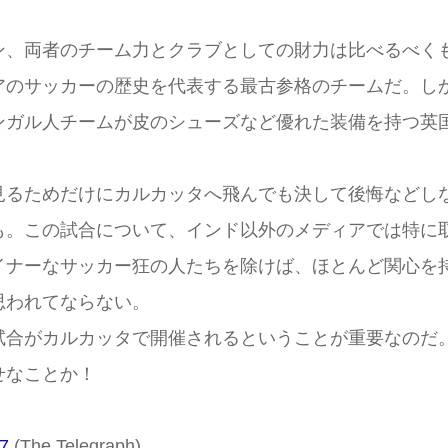
ン、両者のチーム力とクラブとしての財力は比べるべく
アのサッカーの歴史を代表する最古参格のチームだ。し
ンガル人チームが皮のシューズなど優れた装備を持つ英
見るためだけにカルカッタへ飛んでも決して後悔などし
も。この試合について、インド以外のメディアでは特に
イナーなサッカー狂の人たちを除けば、ほとんど関心を
思われてならない。
試合がカルカッタで開催されるということが重要なのだ
せなことか！
27
(The Telegraph)