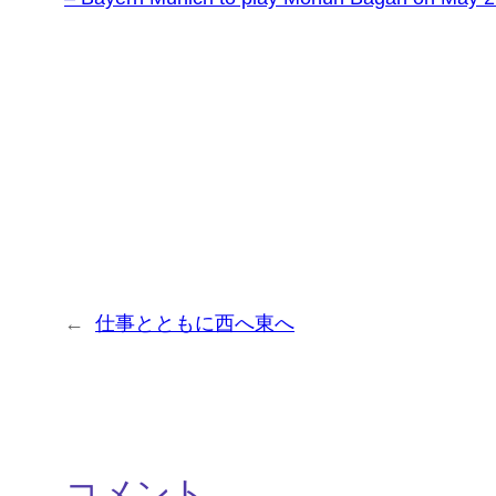
←
仕事とともに西へ東へ