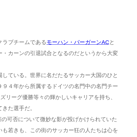
クラブチームである
モーハン・バーガーンAC
と
ー・カーンの引退試合となるのだというから大変
場している。世界に名だたるサッカー大国のひと
９９４年から所属するドイツの名門中の名門チー
ンズリーグ優勝等々の輝かしいキャリアを持ち、
てきた選手だ。
開催の可否について微妙な影が投げかけられていた
いも若きも、この街のサッカー狂の人たちは心を