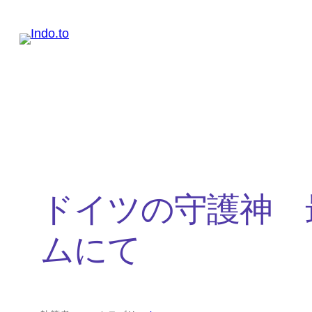
内
容
を
ス
キ
ッ
プ
ドイツの守護神 
ムにて