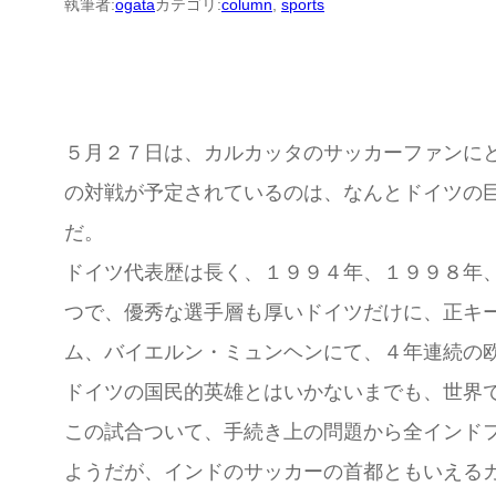
執筆者:
ogata
カテゴリ:
column
, 
sports
５月２７日は、カルカッタのサッカーファンに
の対戦が予定されているのは、なんとドイツの
だ。
ドイツ代表歴は長く、１９９４年、１９９８年
つで、優秀な選手層も厚いドイツだけに、正キ
ム、バイエルン・ミュンヘンにて、４年連続の欧
ドイツの国民的英雄とはいかないまでも、世界
この試合ついて、手続き上の問題から全インドフ
ようだが、インドのサッカーの首都ともいえる