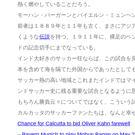
熱く燃やしていることだろう。
モーハン・バーガーンとバイエルン・ミュンヘ
前者は１８８９年と１１年も古く、まさにアジ
くような
伝説
を持つ。１９１１年に、裸足のベ
ドの記念切手にまでなっている。
インド大好きのサッカー狂ならば、この試合を
本を含めて海を隔てた外国からであったとして
サッカー熱の高い地域とこれまたインドではマ
ンドサッカー史に残る重要な試合となるように
もちろん勝負云々についてではなく、こういう
カルカッタのサッカーファンたちは、なんと幸
Chance for Calcutta to bid Oliver Kahn farewell
– Bayern Munich to play Mohun Bagan on May 