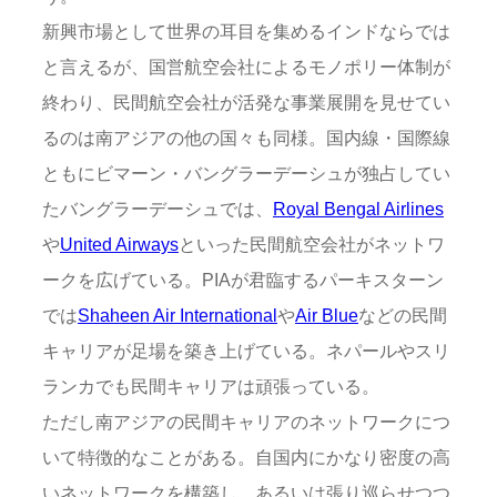
新興市場として世界の耳目を集めるインドならでは
と言えるが、国営航空会社によるモノポリー体制が
終わり、民間航空会社が活発な事業展開を見せてい
るのは南アジアの他の国々も同様。国内線・国際線
ともにビマーン・バングラーデーシュが独占してい
たバングラーデーシュでは、
Royal Bengal Airlines
や
United Airways
といった民間航空会社がネットワ
ークを広げている。PIAが君臨するパーキスターン
では
Shaheen Air International
や
Air Blue
などの民間
キャリアが足場を築き上げている。ネパールやスリ
ランカでも民間キャリアは頑張っている。
ただし南アジアの民間キャリアのネットワークにつ
いて特徴的なことがある。自国内にかなり密度の高
いネットワークを構築し、あるいは張り巡らせつつ