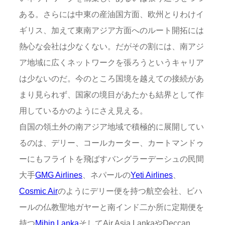
ある。さらには中東の産油国方面、欧州とりわけイ
ギリス、加えて東南アジア方面へのルート開拓には
熱心な会社は少なくない。だがその割には、南アジ
ア地域に広くネットワークを張ろうというキャリア
は少ないのだ。今のところ国境を越えての接続があ
まり見られず、国家の境目があたかも結界として作
用しているかのようにさえ見える。
自国の領土外の南アジア地域で積極的に展開してい
るのは、デリー、コールカーター、カートマンドゥ
ーにもフライトを飛ばすバングラーデーシュの民間
大手
GMG Airlines
、ネパールの
Yeti Airlines
、
Cosmic Air
のようにデリー便を持つ航空会社、ビハ
ールの仏教聖地ガヤーと南インド二か所に定期便を
持つ
Mihin Lanka
そしてAir Asia LankaやDeccan