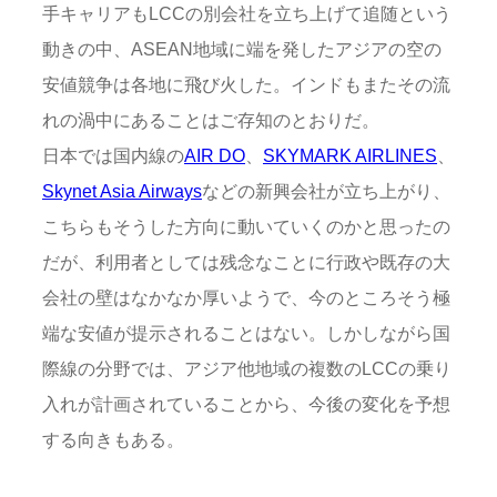
手キャリアもLCCの別会社を立ち上げて追随という
動きの中、ASEAN地域に端を発したアジアの空の
安値競争は各地に飛び火した。インドもまたその流
れの渦中にあることはご存知のとおりだ。
日本では国内線の
AIR DO
、
SKYMARK AIRLINES
、
Skynet Asia Airways
などの新興会社が立ち上がり、
こちらもそうした方向に動いていくのかと思ったの
だが、利用者としては残念なことに行政や既存の大
会社の壁はなかなか厚いようで、今のところそう極
端な安値が提示されることはない。しかしながら国
際線の分野では、アジア他地域の複数のLCCの乗り
入れが計画されていることから、今後の変化を予想
する向きもある。