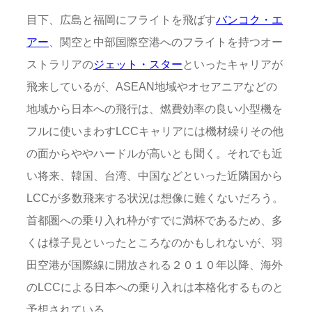
目下、広島と福岡にフライトを飛ばす
バンコク・エ
アー
、関空と中部国際空港へのフライトを持つオー
ストラリアの
ジェット・スター
といったキャリアが
飛来しているが、ASEAN地域やオセアニアなどの
地域から日本への飛行は、燃費効率の良い小型機を
フルに使いまわすLCCキャリアには機材繰りその他
の面からややハードルが高いとも聞く。それでも近
い将来、韓国、台湾、中国などといった近隣国から
LCCが多数飛来する状況は想像に難くないだろう。
首都圏への乗り入れ枠がすでに満杯であるため、多
くは様子見といったところなのかもしれないが、羽
田空港が国際線に開放される２０１０年以降、海外
のLCCによる日本への乗り入れは本格化するものと
予想されている。