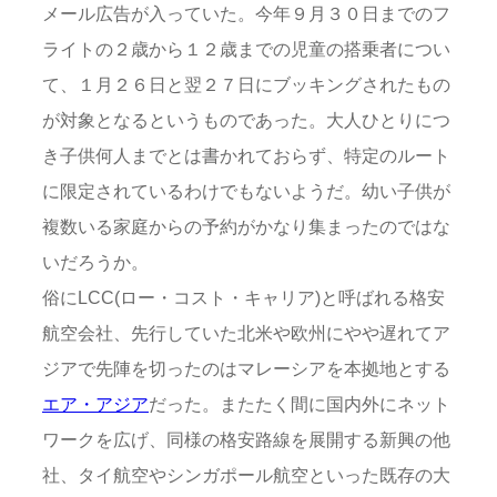
メール広告が入っていた。今年９月３０日までのフ
ライトの２歳から１２歳までの児童の搭乗者につい
て、１月２６日と翌２７日にブッキングされたもの
が対象となるというものであった。大人ひとりにつ
き子供何人までとは書かれておらず、特定のルート
に限定されているわけでもないようだ。幼い子供が
複数いる家庭からの予約がかなり集まったのではな
いだろうか。
俗にLCC(ロー・コスト・キャリア)と呼ばれる格安
航空会社、先行していた北米や欧州にやや遅れてア
ジアで先陣を切ったのはマレーシアを本拠地とする
エア・アジア
だった。またたく間に国内外にネット
ワークを広げ、同様の格安路線を展開する新興の他
社、タイ航空やシンガポール航空といった既存の大