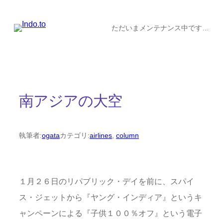
内
容
ただいまメンテナンス中です…
を
ス
キ
ッ
南アジアの大空
プ
執筆者:
ogata
カテゴリ:
airlines
, 
column
１月２６日のリパブリック・デイを前に、スパイ
ス・ジェットから『ヤング・インディア』というキ
ャンペーンによる『子供１００％オフ』という電子