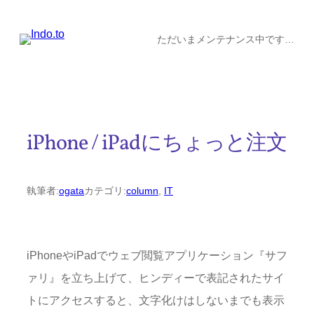
内
容
ただいまメンテナンス中です…
を
ス
キ
ッ
iPhone / iPadにちょっと注文
プ
執筆者:
ogata
カテゴリ:
column
, 
IT
iPhoneやiPadでウェブ閲覧アプリケーション『サフ
ァリ』を立ち上げて、ヒンディーで表記されたサイ
トにアクセスすると、文字化けはしないまでも表示