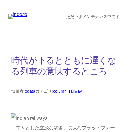
内
容
ただいまメンテナンス中です…
を
ス
キ
ッ
時代が下るとともに遅くな
プ
る列車の意味するところ
執筆者:
ogata
カテゴリ:
column
, 
railway
堂々とした立派な駅舎、長大なプラットフォー