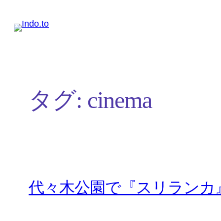
内
容
を
ス
キ
タグ:
cinema
ッ
プ
代々木公園で『スリランカ