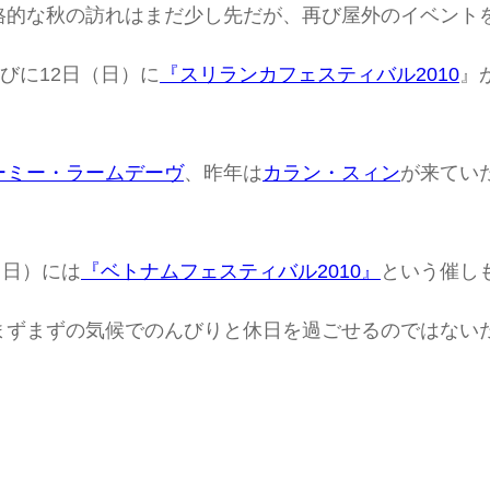
格的な秋の訪れはまだ少し先だが、再び屋外のイベント
びに12日（日）に
『スリランカフェスティバル2010
』
。
ーミー・ラームデーヴ
、昨年は
カラン・スィン
が来てい
（日）には
『ベトナムフェスティバル2010』
という催し
まずまずの気候でのんびりと休日を過ごせるのではない