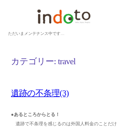
内
容
を
ただいまメンテナンス中です…
ス
キ
ッ
カテゴリー:
travel
プ
遺跡の不条理(3)
●あるところからとる！
遺跡で不条理を感じるのは外国人料金のことだけ