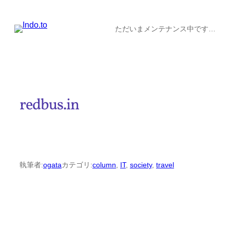
内
容
ただいまメンテナンス中です…
を
ス
キ
ッ
redbus.in
プ
執筆者:
ogata
カテゴリ:
column
, 
IT
, 
society
, 
travel