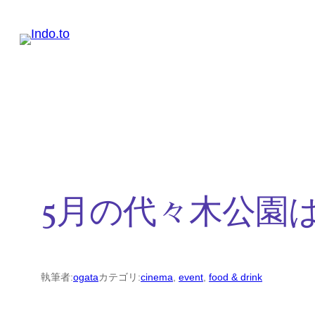
内
容
を
ス
キ
ッ
プ
5月の代々木公園
執筆者:
ogata
カテゴリ:
cinema
, 
event
, 
food & drink