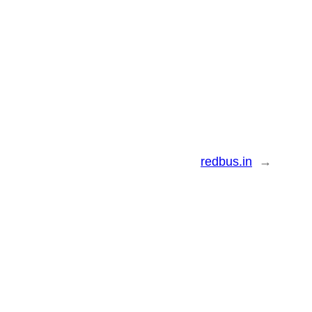
redbus.in
→