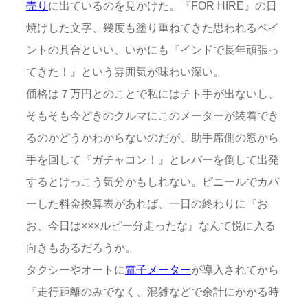
売り
に出ているのを見かけた。『FOR HIRE』の日
焼けした文字、幾度も塗り重ねてきた思われるペイ
ントの具合といい、いかにも『インドで長年頑張っ
てきた！』という雰囲気が味わい深い。
価格は７万円とのことで私にはチト手が出ないし、
そもそも今どきのクルマにこのメーターが装着でき
るのかどうかわからないのだが、助手席側の窓から
手を回して『ガチャコン！』とレバーを倒して出発
するとけっこう気分かもしれない。ビニールでカバ
ーした料金換算表があれば、一日の終わりに『お
お、今日は×××ルピー分走ったな』なんて悦に入る
向きもあるだろうか。
タクシーやオートに
電子メーター
が導入されてから
『走行距離のみでなく、混雑などで余計にかかる時