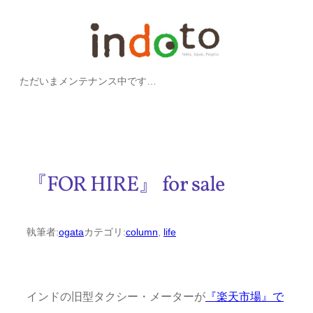
内
容
を
ただいまメンテナンス中です…
ス
キ
ッ
プ
『FOR HIRE』 for sale
執筆者:
ogata
カテゴリ:
column
, 
life
インドの旧型タクシー・メーターが
『楽天市場』で