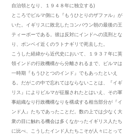
自治領となり、１９４８年に独立する)
ところでビルマ側にも『もうひとりのザファル』が
いた。イギリスに敗北したコンバウン朝の最後の王
ティーボーである。彼は反対にインドへの流刑とな
り、ボンベイ近くのラトナギリで死去した。
こうした経緯から近代史において、１９３７年に英
領インドの行政機構から分離されるまで、ビルマは
一時期『もうひとつのインド』でもあったといえ
る。だがこの中で忘れてはならないことは、『イギ
リス』によりビルマが征服されたとはいえ、その軍
事組織なり行政機構なりを構成する相当部分が『イ
ンド人』たちであったことだ。数の上では少なく大
衆の目に触れる機会は多くなかったイギリス人たち
に比べ、こうしたインド人たちこそが人々にとって