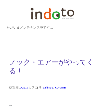
内
容
を
ただいまメンテナンス中です…
ス
キ
ッ
プ
ノック・エアーがやってく
る！
執筆者:
ogata
カテゴリ:
airlines
, 
column