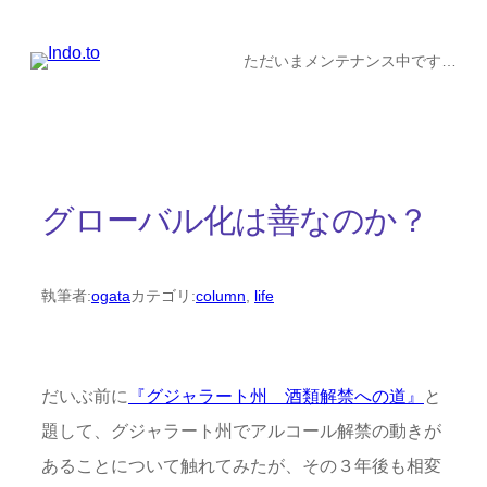
内
容
ただいまメンテナンス中です…
を
ス
キ
ッ
グローバル化は善なのか？
プ
執筆者:
ogata
カテゴリ:
column
, 
life
だいぶ前に
『グジャラート州 酒類解禁への道』
と
題して、グジャラート州でアルコール解禁の動きが
あることについて触れてみたが、その３年後も相変