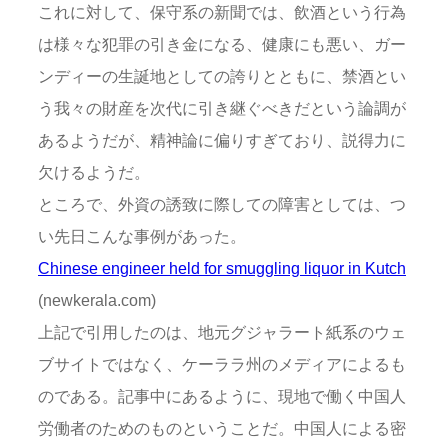
これに対して、保守系の新聞では、飲酒という行為
は様々な犯罪の引き金になる、健康にも悪い、ガー
ンディーの生誕地としての誇りとともに、禁酒とい
う我々の財産を次代に引き継ぐべきだという論調が
あるようだが、精神論に偏りすぎており、説得力に
欠けるようだ。
ところで、外資の誘致に際しての障害としては、つ
い先日こんな事例があった。
Chinese engineer held for smuggling liquor in Kutch
(newkerala.com)
上記で引用したのは、地元グジャラート紙系のウェ
ブサイトではなく、ケーララ州のメディアによるも
のである。記事中にあるように、現地で働く中国人
労働者のためのものということだ。中国人による密