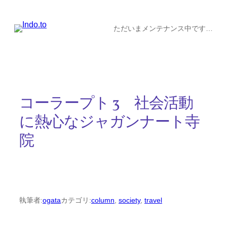
内
容
ただいまメンテナンス中です…
を
ス
キ
ッ
コーラープト 3 社会活動
プ
に熱心なジャガンナート寺
院
執筆者:
ogata
カテゴリ:
column
, 
society
, 
travel