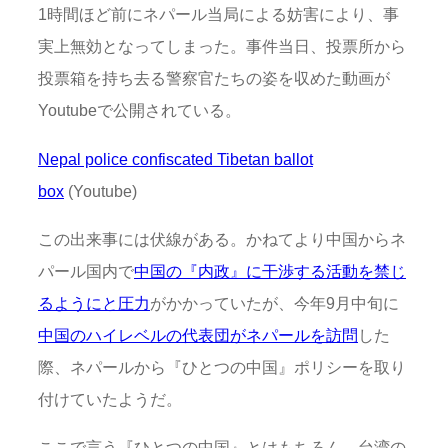
1時間ほど前にネパール当局による妨害により、事
実上無効となってしまった。事件当日、投票所から
投票箱を持ち去る警察官たちの姿を収めた動画が
Youtubeで公開されている。
Nepal police confiscated Tibetan ballot
box
(Youtube)
この出来事には伏線がある。かねてより中国からネ
パール国内で
中国の『内政』に干渉する活動を禁じ
るようにと圧力
がかかっていたが、今年9月中旬に
中国のハイレベルの代表団がネパールを訪問
した
際、ネパールから『ひとつの中国』ポリシーを取り
付けていたようだ。
ここで言う『ひとつの中国』とはもちろん、台湾の