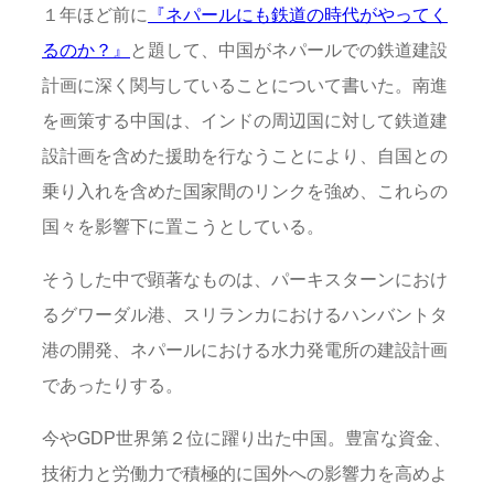
１年ほど前に
『ネパールにも鉄道の時代がやってく
るのか？』
と題して、中国がネパールでの鉄道建設
計画に深く関与していることについて書いた。南進
を画策する中国は、インドの周辺国に対して鉄道建
設計画を含めた援助を行なうことにより、自国との
乗り入れを含めた国家間のリンクを強め、これらの
国々を影響下に置こうとしている。
そうした中で顕著なものは、パーキスターンにおけ
るグワーダル港、スリランカにおけるハンバントタ
港の開発、ネパールにおける水力発電所の建設計画
であったりする。
今やGDP世界第２位に躍り出た中国。豊富な資金、
技術力と労働力で積極的に国外への影響力を高めよ