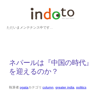
内
容
を
ただいまメンテナンス中です…
ス
キ
ッ
プ
ネパールは『中国の時代』
を迎えるのか？
執筆者:
ogata
カテゴリ:
column
, 
greater india
, 
politics