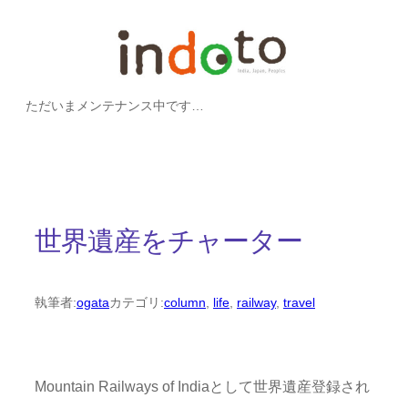
内
容
を
ただいまメンテナンス中です…
ス
キ
ッ
プ
世界遺産をチャーター
執筆者:
ogata
カテゴリ:
column
, 
life
, 
railway
, 
travel
Mountain Railways of Indiaとして世界遺産登録され