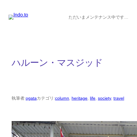
内
容
ただいまメンテナンス中です…
を
ス
キ
ッ
ハルーン・マスジッド
プ
執筆者:
ogata
カテゴリ:
column
, 
heritage
, 
life
, 
society
, 
travel