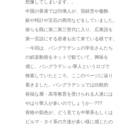
想像してしまいます、。
中国の香港では印僑人が、宿経営や服飾、
銀や時計や宝石の商売などをしていました。
彼らも既に第二第三世代に入り、広東語を
第一言語にする若者も出て来ている様です。
‥今回は、バングラデシュの学生さんたち
の娯楽動画をネットで観ていて、興味を
感じ、バングラデシュ-華人というロゴで
検索していたところ、ここのページに辿り
着きました。バングラデシュでは比較的
裕福な層・高等教育を受けられる人達には
やはり華人が多いのでしょうか‥???
骨格や肌色が、どう見ても中華系もしくは
ビルマ・タイ系の方達が多い様に感じたの