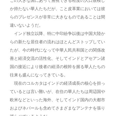
この大きな国にあって無視できる程度の人口規模し
か持たない華人たちだが、こと皮革業においては彼
らのプレゼンスが非常に大きなものであることは間
違いないようだ。
インド独立以降、特に中印紛争以後は中国大陸か
らの新たな居住者の流れはほとんどストップしてい
たが、今の時代になって中華人民共和国との関係改
善と経済交流の活性化、そしてインドとアセアン諸
国の接近により後者の経済の根幹を握る華人たちの
往来も盛んになってきている。
現在のコルカタはインドの経済成長の核心を担っ
ているとは言い難いが、在住の華人たちは周辺国や
欧米などといった海外、そしてインド国内の大都市
およびネパールも含めてさまざまなアンテナを張り