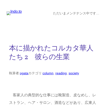
内
容
ただいまメンテナンス中です…
を
ス
キ
ッ
本に描かれたコルカタ華人
プ
たち 2 彼らの生業
執筆者:
ogata
カテゴリ:
column
, 
reading
, 
society
客家人の典型的な仕事には靴製造、皮なめし、レ
ストラン、ヘア・サロン、酒造などがあり、広東人