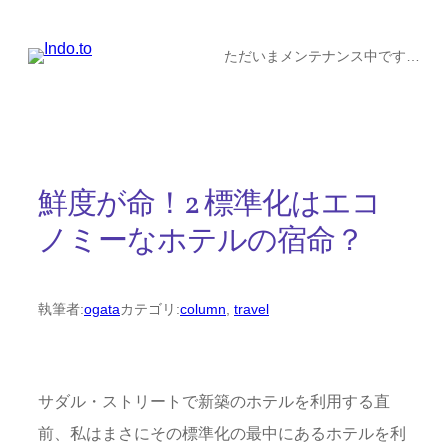
内
容
ただいまメンテナンス中です…
を
ス
キ
ッ
鮮度が命！2 標準化はエコ
プ
ノミーなホテルの宿命？
執筆者:
ogata
カテゴリ:
column
, 
travel
サダル・ストリートで新築のホテルを利用する直
前、私はまさにその標準化の最中にあるホテルを利