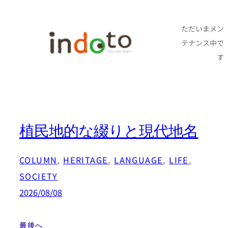
内
容
ただいまメン
テナンス中で
を
す
ス
キ
ッ
プ
植民地的な綴りと現代地名
COLUMN
, 
HERITAGE
, 
LANGUAGE
, 
LIFE
, 
SOCIETY
2026/08/08
最後へ