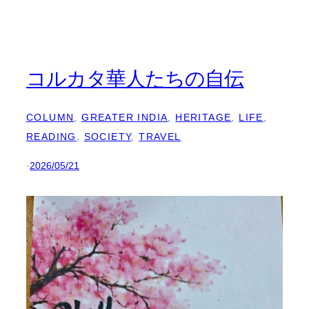
コルカタ華人たちの自伝
COLUMN
, 
GREATER INDIA
, 
HERITAGE
, 
LIFE
, 
READING
, 
SOCIETY
, 
TRAVEL
·
2026/05/21