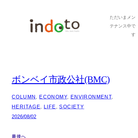
内
容
ただいまメン
テナンス中で
を
す
ス
キ
ッ
プ
ボンベイ市政公社(BMC)
COLUMN
, 
ECONOMY
, 
ENVIRONMENT
, 
HERITAGE
, 
LIFE
, 
SOCIETY
2026/08/02
最後へ